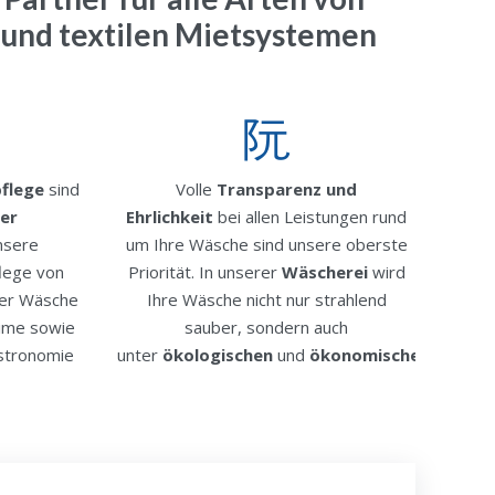
 und textilen Mietsystemen
pflege
sind
Volle
Transparenz und
er
Ehrlichkeit
bei allen Leistungen rund
sere
um Ihre Wäsche sind unsere oberste
lege von
Priorität. In unserer
Wäscherei
wird
er Wäsche
Ihre Wäsche nicht nur strahlend
eime sowie
sauber, sondern auch
stronomie
unter
ökologischen
und
ökonomischen
Gesicht