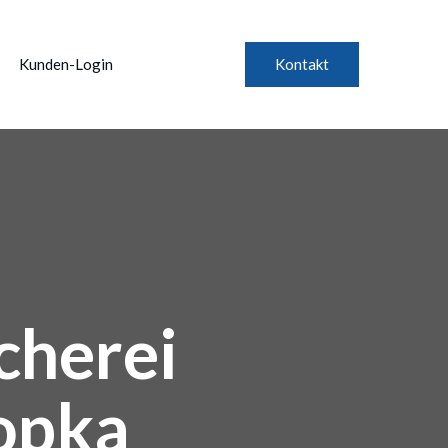
Kunden-Login
Kontakt
herei
opka