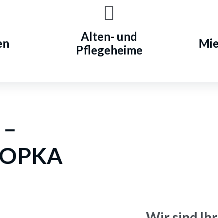
Alten- und
en
Mie
Pflegeheime
 –
NOPKA
Wir sind Ihr